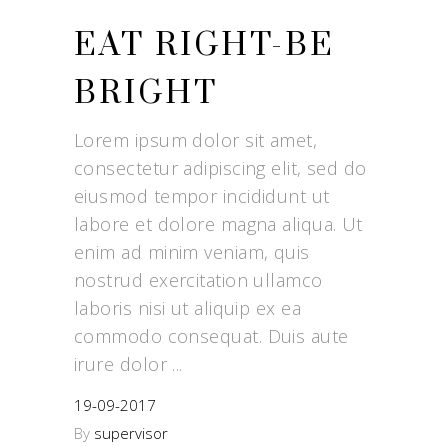
EAT RIGHT-BE
BRIGHT
Lorem ipsum dolor sit amet,
consectetur adipiscing elit, sed do
eiusmod tempor incididunt ut
labore et dolore magna aliqua. Ut
enim ad minim veniam, quis
nostrud exercitation ullamco
laboris nisi ut aliquip ex ea
commodo consequat. Duis aute
irure dolor
19-09-2017
By
supervisor