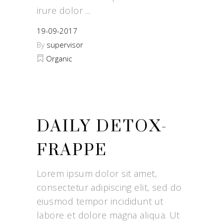
irure dolor
19-09-2017
By
supervisor
Organic
DAILY DETOX-
FRAPPE
Lorem ipsum dolor sit amet,
consectetur adipiscing elit, sed do
eiusmod tempor incididunt ut
labore et dolore magna aliqua. Ut