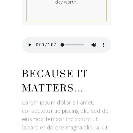
day worth.
BECAUSE IT
MATTERS…
Lorem ipsum dolor sit amet,
consectetur adipiscing elit, sed do
eiusmod tempor incididunt ut
labore et dolore magna aliqua. Ut