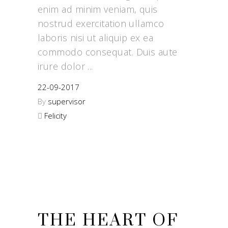
enim ad minim veniam, quis
nostrud exercitation ullamco
laboris nisi ut aliquip ex ea
commodo consequat. Duis aute
irure dolor
22-09-2017
By
supervisor
Felicity
THE HEART OF